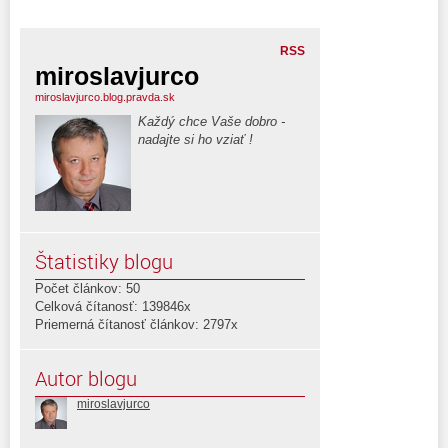
RSS
miroslavjurco
miroslavjurco.blog.pravda.sk
Každý chce Vaše dobro -
nadajte si ho vziať !
Štatistiky blogu
Počet článkov: 50
Celková čítanosť: 139846x
Priemerná čítanosť článkov: 2797x
Autor blogu
miroslavjurco