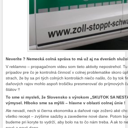
Neveríte ? Nemecká colná správa to má už aj na dverách služo
V reklamno – propagačnom videu som tieto aktivity nepostrehol. Tu
prípadov pre čo je kontrolná činnosť v colnej problematike skoro úp
strach, že by sa pri tých colných kontrolách niečo našlo, čo by tok f
daňových rajov mohlo aspoň trošičku presmerovať do príjmových ča
štátov !!
To sme si mysleli, že Slovensko s výrokom „SKUTOK SA NESTA
výmysel. Hlboko sme sa mýlili – hlavne v oblasti colnej únie !
Ale nevadí, nech si čierna ekonomika a daňové raje zožerú aké c
všetko recept – zvýšime sadzby a zavedieme nové dane. Potom bu
budeme pri koryte to vydrží, aby bolo na to čo nám treba. A ak to 
nové a nové dane…..