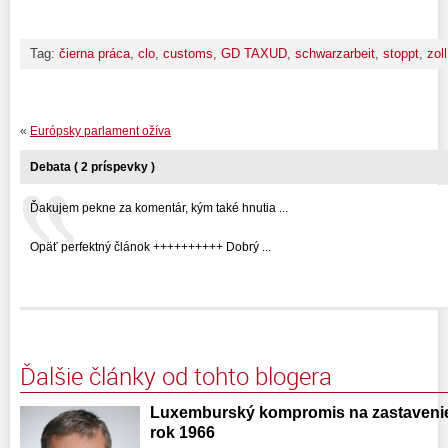
Tag:
čierna práca
,
clo
,
customs
,
GD TAXUD
,
schwarzarbeit
,
stoppt
,
zoll
«
Európsky parlament ožíva
Debata ( 2 príspevky )
Ďakujem pekne za komentár, kým také hnutia ...
Opäť perfektný článok ++++++++++ Dobrý ...
Ďalšie články od tohto blogera
Luxemburský kompromis na zastavenie p
rok 1966