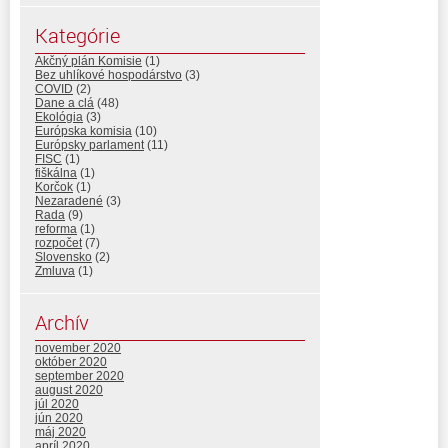
Kategórie
Akčný plán Komisie
(1)
Bez uhlíkové hospodárstvo
(3)
COVID
(2)
Dane a clá
(48)
Ekológia
(3)
Európska komisia
(10)
Európsky parlament
(11)
FISC
(1)
fiškálna
(1)
Korčok
(1)
Nezaradené
(3)
Rada
(9)
reforma
(1)
rozpočet
(7)
Slovensko
(2)
Zmluva
(1)
Archív
november 2020
október 2020
september 2020
august 2020
júl 2020
jún 2020
máj 2020
apríl 2020