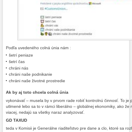
Podľa uvedeného colná únia nám :
šetrí peniaze
šetrí čas
chráni nás
chráni naše podnikanie
chráni naše životné prostredie
Ak by aj toto chcela colná únia
vykonávať – musela by v prvom rade robiť kontrolnú činnosť. To je 
utlmené lebo sa to v rámci liberálno – globálnej ekonomiky, ako ž
viacej, nedajú sa všetky naraz analyzovať.
GD TAXUD
teda v Komisii je Generálne riaditeľstvo pre dane a clo, ktoré sa roz