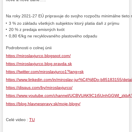
Na roky 2021-27 EÚ pripravuje do svojho rozpočtu minimálne tieto 
3 % zo základu všetkých subjektov ktorý platia daň z príjmu
20 % z predaja emisných kvót
0,80 €/kg ne recyklovaného plastového odpadu
Podrobnosti o colnej únii
https://miroslavjurco.blogspot.com/
https://miroslavjurco.blog.pravda.sk
https://twitter.com/miroslavjurco1?lang=sk
https://www.linkedin.com/in/miroslav-jur%C4%8Do-b85183155/detail/
https://disqus.com/by/miroslavjurco/
https://www.youtube.com/channel/UCBVUAK9C1t5UnhGGWl_zkbA?
https://blog.hlavnespravy.sk/moje-blogy/
Celé video :
TU