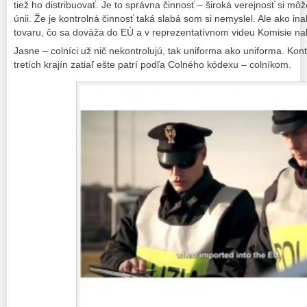
tiež ho distribuovať. Je to správna činnosť – široká verejnosť si môže
únii. Že je kontrolná činnosť taká slabá som si nemyslel. Ale ako inak
tovaru, čo sa dováža do EÚ a v reprezentatívnom videu Komisie nahr
Jasne – colníci už nič nekontrolujú, tak uniforma ako uniforma. Ko
tretích krajín zatiaľ ešte patrí podľa Colného kódexu – colníkom.