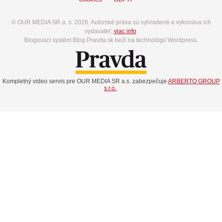
© OUR MEDIA SR a. s. 2026. Autorské práva sú vyhradené a vykonáva ich
vydavateľ,
viac info
.
Blogovací systém Blog.Pravda.sk beží na technológií Wordpress.
Kompletný video servis pre OUR MEDIA SR a.s. zabezpečuje
ARBERTO GROUP
s.r.o.
.