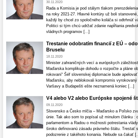
30.11.2020
Rada a Komisia je pod stálym tlakom prerozdeleni
na roky 2021-27. Hlavné kontúry už boli stanovené, 
každý by chcel zo spoločného koláča si odtrhnúť v
Politici si tým chcú udržať zdanie napĺňania predv
vládnych programov [...]
Trestanie odobratím financií z EÚ – od
Bruselu
18.11.2020
Minister zahraničných vecí a európskych záležitos
Maďarska komplikuje dohodu o rozpočte a pláne ob
rokovaní“ Šéf slovenskej diplomacie bude apelovať
Maďarsku, aby neblokovali kompromis vyrokovaný
Varšavy a Budapešti ešte neznamená koniec [...]
V4 alebo V2 alebo Európske spojené št
09.11.2020
Slovensko a Česko mlčia – Maďarsko a Poľsko zva
únie. Tak ako som to popísal už minulom článku 
parlamentom a Radou o možnosti potrestania vlády 
široko definovanú zásadu právneho štátu. Trestať 
podozrenie z takéhoto konania. Nebude sa čakať [..