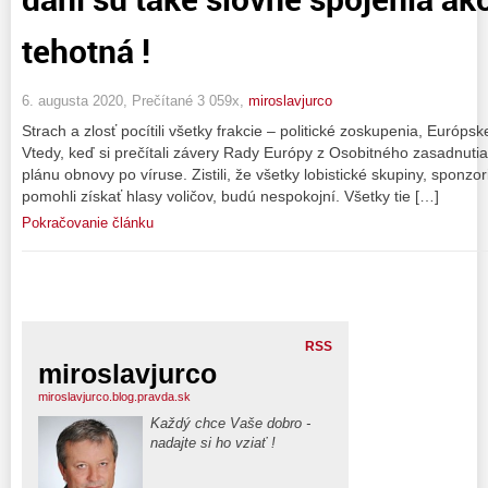
tehotná !
6. augusta 2020, Prečítané 3 059x,
miroslavjurco
Strach a zlosť pocítili všetky frakcie – politické zoskupenia, Európ
Vtedy, keď si prečítali závery Rady Európy z Osobitného zasadnuti
plánu obnovy po víruse. Zistili, že všetky lobistické skupiny, sponz
pomohli získať hlasy voličov, budú nespokojní. Všetky tie […]
Pokračovanie článku
RSS
miroslavjurco
miroslavjurco.blog.pravda.sk
Každý chce Vaše dobro -
nadajte si ho vziať !