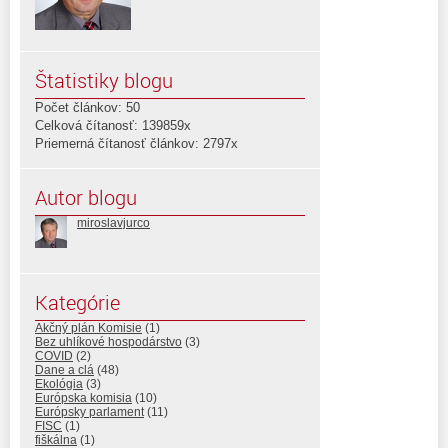
Štatistiky blogu
Počet článkov: 50
Celková čítanosť: 139859x
Priemerná čítanosť článkov: 2797x
Autor blogu
miroslavjurco
Kategórie
Akčný plán Komisie
(1)
Bez uhlíkové hospodárstvo
(3)
COVID
(2)
Dane a clá
(48)
Ekológia
(3)
Európska komisia
(10)
Európsky parlament
(11)
FISC
(1)
fiškálna
(1)