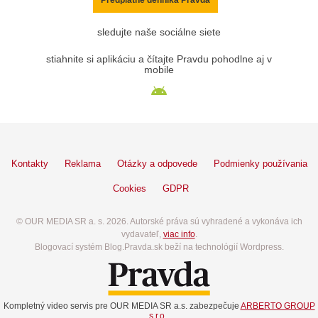
sledujte naše sociálne siete
stiahnite si aplikáciu a čítajte Pravdu pohodlne aj v
mobile
Kontakty
Reklama
Otázky a odpovede
Podmienky používania
Cookies
GDPR
© OUR MEDIA SR a. s. 2026. Autorské práva sú vyhradené a vykonáva ich
vydavateľ,
viac info
.
Blogovací systém Blog.Pravda.sk beží na technológií Wordpress.
Kompletný video servis pre OUR MEDIA SR a.s. zabezpečuje
ARBERTO GROUP
s.r.o.
.